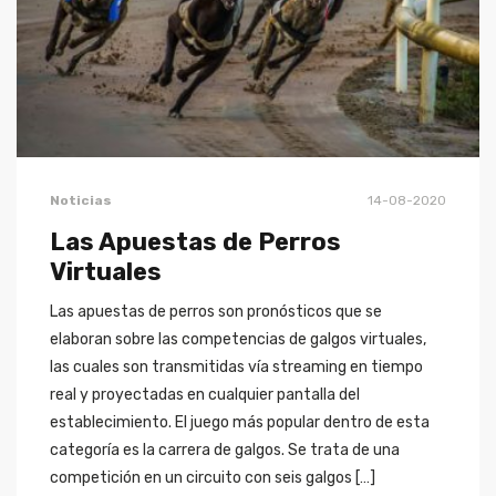
Noticias
14-08-2020
Las Apuestas de Perros
Virtuales
Las apuestas de perros son pronósticos que se
elaboran sobre las competencias de galgos virtuales,
las cuales son transmitidas vía streaming en tiempo
real y proyectadas en cualquier pantalla del
establecimiento. El juego más popular dentro de esta
categoría es la carrera de galgos. Se trata de una
competición en un circuito con seis galgos […]