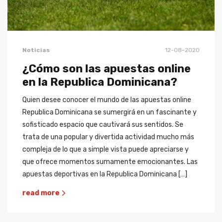
Noticias
12-08-2020
¿Cómo son las apuestas online
en la Republica Dominicana?
Quien desee conocer el mundo de las apuestas online
Republica Dominicana se sumergirá en un fascinante y
sofisticado espacio que cautivará sus sentidos. Se
trata de una popular y divertida actividad mucho más
compleja de lo que a simple vista puede apreciarse y
que ofrece momentos sumamente emocionantes. Las
apuestas deportivas en la Republica Dominicana […]
read more