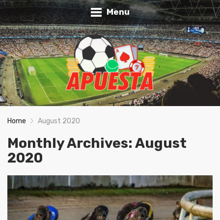
Menu
Home
August 2020
Monthly Archives:
August
2020