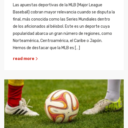
Las apuestas deportivas de la MLB (Major League
Baseball) cobran mayor relevancia cuando se disputa la
final, más conocida como las Series Mundiales dentro
de los aficionados al béisbol. Este es un deporte cuya
popularidad abarca un gran número de regiones, como
Norteamérica, Centroamérica, el Caribe o Japón.
Hemos de destacar que la MLB es […]
read more