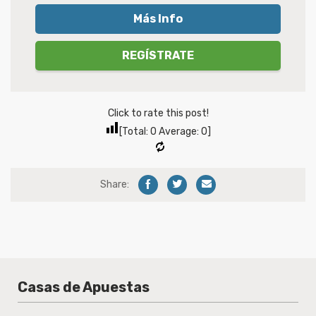
Más Info
REGÍSTRATE
Click to rate this post!
[Total:
0
Average:
0
]
Share:
Casas de Apuestas