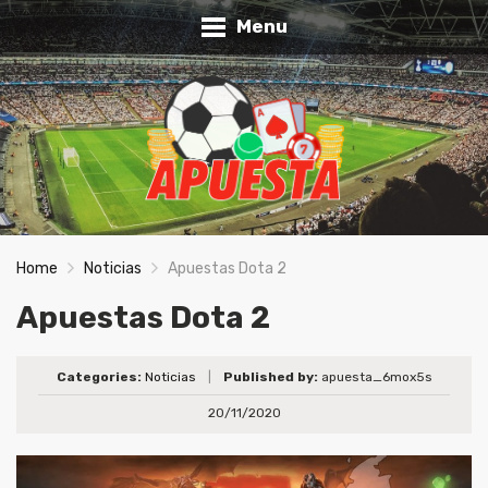
Menu
Home
Noticias
Apuestas Dota 2
Apuestas Dota 2
Categories:
Noticias
|
Published by:
apuesta_6mox5s
20/11/2020