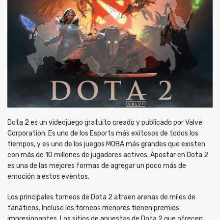
Dota 2 es un videojuego gratuito creado y publicado por Valve
Corporation. Es uno de los Esports más exitosos de todos los
tiempos, y es uno de los juegos MOBA más grandes que existen
con más de 10 millones de jugadores activos. Apostar en Dota 2
es una de las mejores formas de agregar un poco más de
emoción a estos eventos.
Los principales torneos de Dota 2 atraen arenas de miles de
fanáticos. Incluso los torneos menores tienen premios
impresionantes. Los sitios de apuestas de Dota 2 que ofrecen