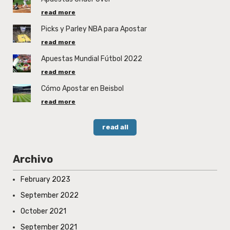
read more
Picks y Parley NBA para Apostar
read more
Apuestas Mundial Fútbol 2022
read more
Cómo Apostar en Beisbol
read more
read all
Archivo
February 2023
September 2022
October 2021
September 2021