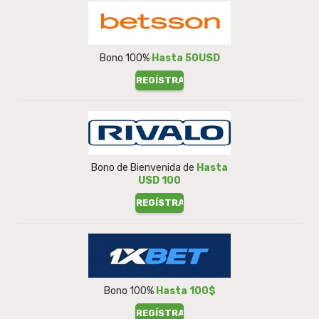
Bono 100%
Hasta 50USD
REGÍSTRATE
Bono de Bienvenida de
Hasta
USD 100
REGÍSTRATE
Bono 100%
Hasta 100$
REGÍSTRATE